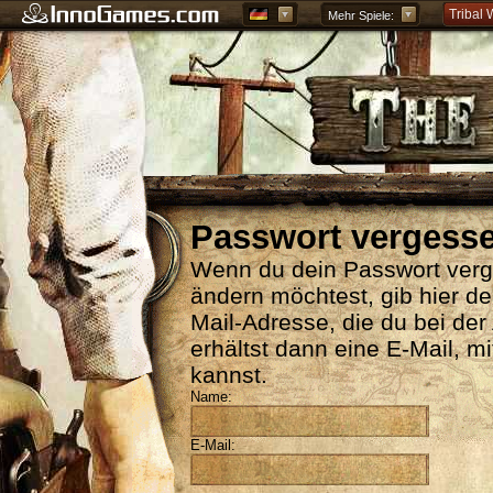
Tribal 
Mehr Spiele:
Forge o
Grepoli
Griech
Passwort vergess
Wenn du dein Passwort verg
ändern möchtest, gib hier d
Mail-Adresse, die du bei de
erhältst dann eine E-Mail, m
kannst.
Name:
E-Mail: