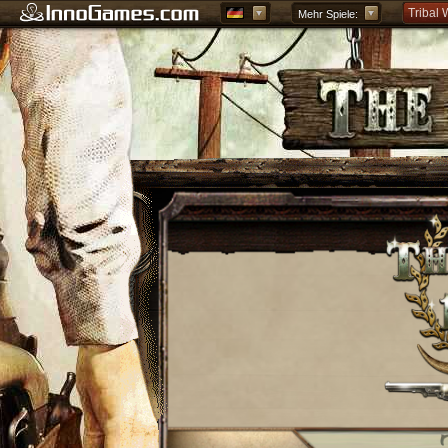
Tribal 
Mehr Spiele:
Forge o
Grepoli
Griech