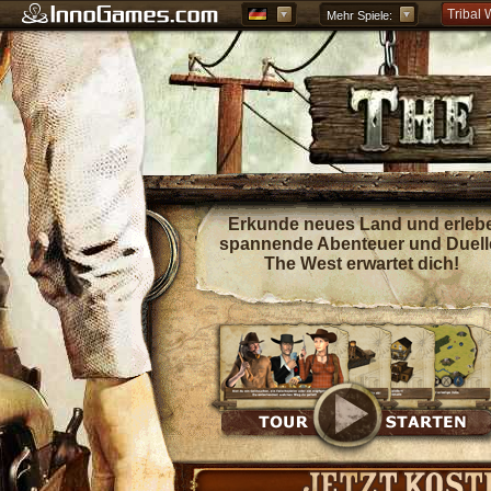
Tribal 
Mehr Spiele:
Forge o
Grepoli
Griech
Erkunde neues Land und erleb
spannende Abenteuer und Duell
The West erwartet dich!